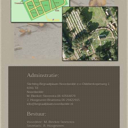
Adminstratie:
Stichting Begraafplaats Noordwolde e.o Oldeberkoperweg 1
8391 TE
Noordwolde
M. Bleeker-Steenstra 06-43564879
J. Hoogeveen-Bruinsma 06-29422915
info@begraafplaatsnoordwolde.nl
Bestuur:
Voorzitter: M. Bleeker-Steenstra
Secretaris: R. Hoogeveen