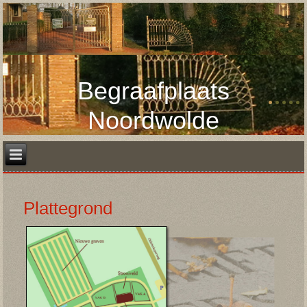
Begraafplaats
Noordwolde
Plattegrond