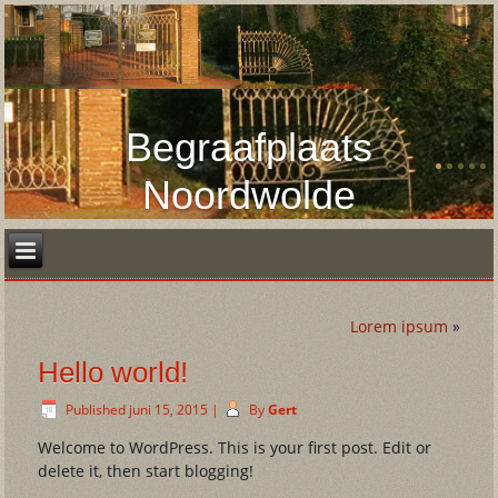
Begraafplaats
Noordwolde
Lorem ipsum
»
Hello world!
Published
juni 15, 2015
|
By
Gert
Welcome to WordPress. This is your first post. Edit or
delete it, then start blogging!