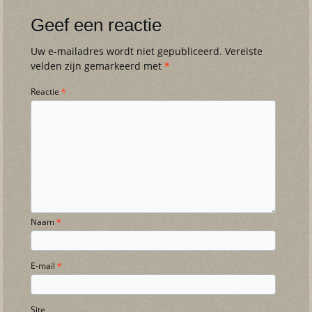
Geef een reactie
Uw e-mailadres wordt niet gepubliceerd.
Vereiste
velden zijn gemarkeerd met
*
Reactie
*
Naam
*
E-mail
*
Site