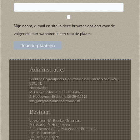
Mijn naam, e-mail en site in deze browser opslaan voor de
volgende keer wanneer ik een reactie plaats.
Adminstratie:
Stichting Begraafplaats Noordwolde e.o Oldeberkoperweg 1
8391 TE
Noordwolde
M. Bleeker-Steenstra 06-43564879
J. Hoogeveen-Bruinsma 06-29422915
info@begraafplaatsnoordwolde.nl
Bestuur:
Voorzitter: M. Bleeker-Steenstra
Secretaris: R. Hoogeveen
Penningmeester: J. Hoogeveen-Bruinsma
Lid: B. Lankman
Lid: K. Veldhuizen